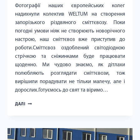
Фотографії наших європейських колег
надихнули колектив WELTUM на створення
запорізького різдвяного сміттєвозу. Поки
погодні умови ніяк не створюють новорічного
настрою, наш сміттєвоз вже приступив до
роботи.Сміттєвоз оздоблений світодіодною
стрічкою та сніжинками буде працювати
щоденно. Ми чудово знаємо, як дітлахи
полюбляють розглядати сміттєвози, тож
вирішили порадувати не тільки малечу, але і
дорослих.Готуємось до свят та віримо…
ЗУСТРІЧАЙТЕ
ДАЛІ
РІЗДВЯНИЙ
СМІТТЄВОЗ
WELTUM