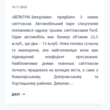
10.11.2023
«ВЕЛЬТУМ-Запоріжжя» придбало 3 нових
сміттєвози. Автомобільний парк спецтехнікі
поповнився одразу трьома сміттєвозами Ford.
Один автомобіль має бункер об’ємом 22,5
м.куб., ще два – 15 м.куб. Нова техніка сучасна
та маневрена, але найголовніше вона має
підвищений коефіцієнт пресування.
Найближчими днями новенькі сміттєвози
почнуть працювати на вулицях міста, а саме у
Комунарському, Дніпровському та
Хортицькому районах. Дякуємо…
«ВЕЛЬТУМ-
ДАЛІ
ЗАПОРІЖЖЯ»
ПРИДБАЛО
3