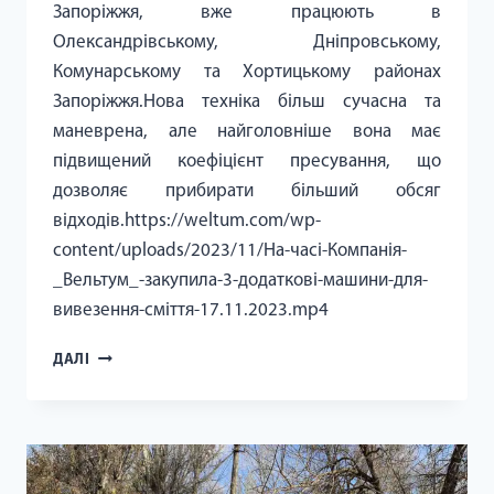
Запоріжжя, вже працюють в
Олександрівському, Дніпровському,
Комунарському та Хортицькому районах
Запоріжжя.Нова техніка більш сучасна та
маневрена, але найголовніше вона має
підвищений коефіцієнт пресування, що
дозволяє прибирати більший обсяг
відходів.https://weltum.com/wp-
content/uploads/2023/11/На-часі-Компанія-
_Вельтум_-закупила-3-додаткові-машини-для-
вивезення-сміття-17.11.2023.mp4
НОВІ
ДАЛІ
СМІТТЄВОЗИ
FORD
ВЖЕ
ПРАЦЮЮТЬ
В