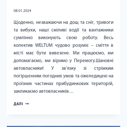
08.01.2024
Щоденно, незважаючи на дощ та сніг, тривоги
та вибухи, наші сміливі водії та вантажники
сумлінно виконують свою роботу. Весь
колектив WELTUM чудово розуміє – сміття в
місті має бути вивезене. Ми працюємо, ми
допомагаємо, ми віримо у Перемогу.Шановні
автовласники! У зв’язку зі стрімким
погіршенням погодних умов та ожеледицею на
проїзних частинах прибудинкових територій,
закликаємо автовласників…
ШАНОВНІ
ДАЛІ
АВТОВЛАСНИКИ!