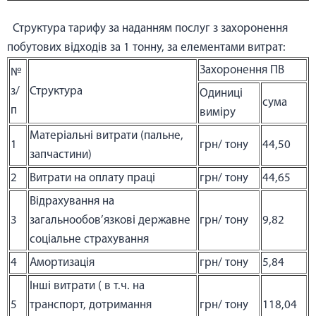
Структура тарифу за наданням послуг з захоронення
побутових відходів за 1 тонну, за елементами витрат:
Захоронення ПВ
№
з/
Структура
Одиниці
сума
п
виміру
Матеріальні витрати (пальне,
1
грн/ тону
44,50
запчастини)
2
Витрати на оплату праці
грн/ тону
44,65
Відрахування на
3
загальнообов’язкові державне
грн/ тону
9,82
соціальне страхування
4
Амортизація
грн/ тону
5,84
Інші витрати ( в т.ч. на
5
транспорт, дотримання
грн/ тону
118,04