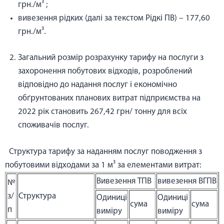
грн./м³ ;
вивезення рідких (далі за текстом Рідкі ПВ) – 177,60
грн./м³.
Загальний розмір розрахунку тарифу на послуги з
захоронення побутових відходів, розроблений
відповідно до надання послуг і економічно
обґрунтованих планових витрат підприємства на
2022 рік становить 267,42 грн/ тонну для всіх
споживачів послуг.
Структура тарифу за наданням послуг поводження з
побутовими відходами за 1 м³ за елементами витрат:
Вивезення ТПВ
вивезення ВГПВ
№
з/
Структура
Одиниці
Одиниці
сума
сума
п
виміру
виміру