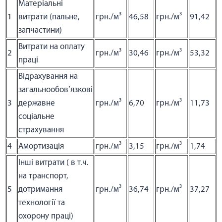
Матеріальні
1
витрати (пальне,
грн./м³
46,58
грн./м³
91,42
запчастини)
Витрати на оплату
2
грн./м³
30,46
грн./м³
53,32
праці
Відрахування на
загальнообов’язкові
3
державне
грн./м³
6,70
грн./м³
11,73
соціальне
страхування
4
Амортизація
грн./м³
3,15
грн./м³
1,74
Інші витрати ( в т.ч.
на транспорт,
5
дотримання
грн./м³
36,74
грн./м³
37,27
технології та
охорону праці)