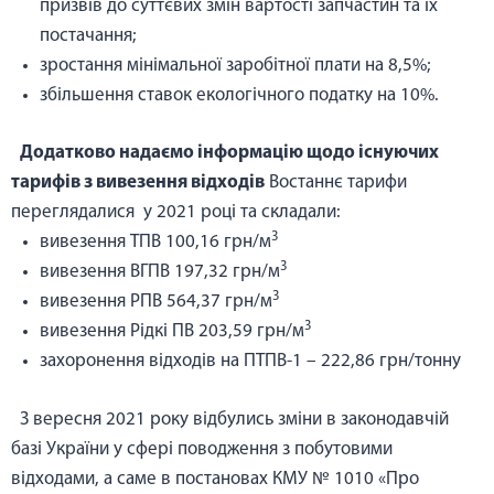
призвів до суттєвих змін вартості запчастин та їх
постачання;
зростання мінімальної заробітної плати на 8,5%;
збільшення ставок екологічного податку на 10%.
Додатково надаємо інформацію щодо існуючих
тарифів з вивезення відходів
Востаннє тарифи
переглядалися у 2021 році та складали:
3
вивезення ТПВ 100,16 грн/м
3
вивезення ВГПВ 197,32 грн/м
3
вивезення РПВ 564,37 грн/м
3
вивезення Рідкі ПВ 203,59 грн/м
захоронення відходів на ПТПВ-1 – 222,86 грн/тонну
З вересня 2021 року відбулись зміни в законодавчій
базі України у сфері поводження з побутовими
відходами, а саме в постановах КМУ № 1010 «Про