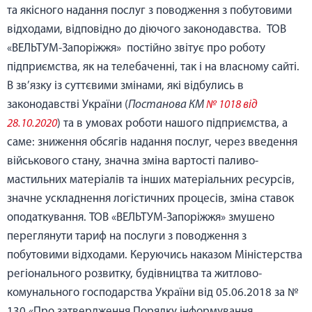
та якісного надання послуг з поводження з побутовими
відходами, відповідно до діючого законодавства. ТОВ
«ВЕЛЬТУМ-Запоріжжя» постійно звітує про роботу
підприємства, як на телебаченні, так і на власному сайті.
В зв’язку із суттєвими змінами, які відбулись в
законодавстві України (
Постанова КМ
№ 1018 від
28.10.2020
) та в умовах роботи нашого підприємства, а
саме: зниження обсягів надання послуг, через введення
військового стану, значна зміна вартості паливо-
мастильних матеріалів та інших матеріальних ресурсів,
значне ускладнення логістичних процесів, зміна ставок
оподаткування. ТОВ «ВЕЛЬТУМ-Запоріжжя» змушено
переглянути тариф на послуги з поводження з
побутовими відходами. Керуючись наказом Міністерства
регіонального розвитку, будівництва та житлово-
комунального господарства України від 05.06.2018 за №
130 «Про затвердження Порядку інформування