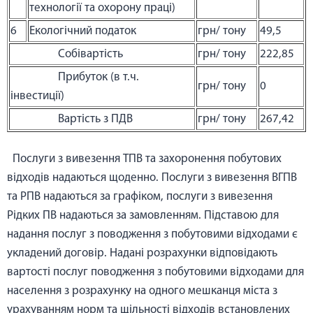
технології та охорону праці)
6
Екологічний податок
грн/ тону
49,5
Собівартість
грн/ тону
222,85
Прибуток (в т.ч.
грн/ тону
0
інвестиції)
Вартість з ПДВ
грн/ тону
267,42
Послуги з вивезення ТПВ та захоронення побутових
відходів надаються щоденно. Послуги з вивезення ВГПВ
та РПВ надаються за графіком, послуги з вивезення
Рідких ПВ надаються за замовленням. Підставою для
надання послуг з поводження з побутовими відходами є
укладений договір. Надані розрахунки відповідають
вартості послуг поводження з побутовими відходами для
населення з розрахунку на одного мешканця міста з
урахуванням норм та щільності відходів встановлених