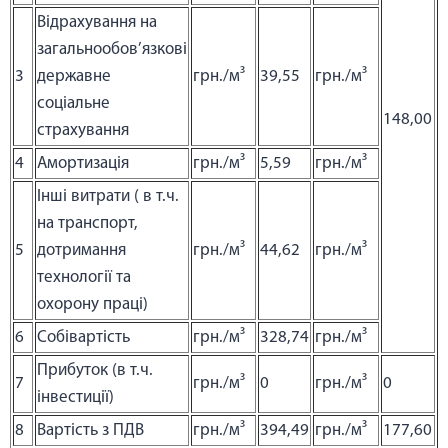
Відрахування на
загальнообов’язкові
3
державне
грн./м³
39,55
грн./м³
соціальне
148,00
страхування
4
Амортизація
грн./м³
5,59
грн./м³
Інші витрати ( в т.ч.
на транспорт,
5
дотримання
грн./м³
44,62
грн./м³
технології та
охорону праці)
6
Собівартість
грн./м³
328,74
грн./м³
Прибуток (в т.ч.
7
грн./м³
0
грн./м³
0
інвестиції)
8
Вартість з ПДВ
грн./м³
394,49
грн./м³
177,60