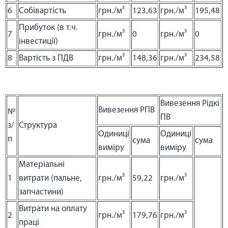
6
Собівартість
грн./м³
123,63
грн./м³
195,48
Прибуток (в т.ч.
7
грн./м³
0
грн./м³
0
інвестиції)
8
Вартість з ПДВ
грн./м³
148,36
грн./м³
234,58
Вивезення Рідкі
Вивезення РПВ
№
ПВ
з/
Структура
Одиниці
Одиниці
п
сума
сума
виміру
виміру
Матеріальні
1
витрати (пальне,
грн./м³
59,22
грн./м³
запчастини)
Витрати на оплату
2
грн./м³
179,76
грн./м³
праці