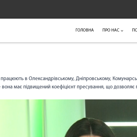
ГОЛОВНА
ПРО НАС
П
же працюють в Олександрівському, Дніпровському, Комунарс
е вона має підвищений коефіцієнт пресування, що дозволяє 