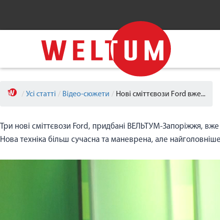
/
Усі статті
/
Відео-сюжети
/
Нові сміттєвози Ford вже...
Три нові сміттєвози Ford, придбані ВЕЛЬТУМ-Запоріжжя, в
Нова техніка більш сучасна та маневрена, але найголовніш