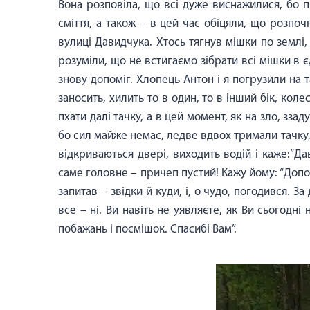
Вона розповіла, що всі дуже виснажилися, бо 
сміття, а також – в цей час обіцяли, що розпоч
вулиці Давидчука. Хтось тягнув мішки по землі,
розуміли, що не встигаємо зібрати всі мішки в єд
знову допоміг. Хлопець Антон і я погрузили на 
заносить, хилить то в один, то в інший бік, кол
пхати далі тачку, а в цей момент, як на зло, зза
бо сил майже немає, ледве вдвох тримали тачку, 
відкриваються двері, виходить водій і каже:”Да
саме головне – причеп пустий! Кажу йому: “Допомо
запитав – звідки й куди, і, о чудо, погодився. 
все – ні. Ви навіть не уявляєте, як Ви сьогодн
побажань і посмішок. Спасибі Вам”.