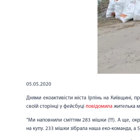
05.05.2020
Днями екоактивісти міста Ірпінь на Київщині, п
своїй сторінці у фейсбуці
повідомила
жителька м
“Ми наповнили сміттям 283 мішки (!!!). А ще, о
на купу. 233 мішки зібрала наша еко-команда, а 5