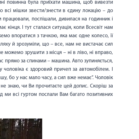
ині повинна була приїхати машина, щоб вивезти
ло всі мішки звести/знести в єдину локацію – до
Ми працювали, поспішали, дивилася на годинник і
є кінця. І тут сталася ситуація, коли Всесвіт нам
емо впоратися з тачкою, яка має одне колесо, її
шляху й зрозуміли, що – все, нам не вистачає сил
не можемо зрушити з місця – ні в ліво, ні вправо,
нас прямо за спинами – машина. Авто зупиняється,
 у чоловіка є здоровий причеп за автомобілем. І
шу, бо у нас мало часу, а сил вже немає”. Чоловік
, не знаю, чи Ви прочитаєте цей допис. Скоріш за
лід ми всі гуртом послали Вам багато позитивних