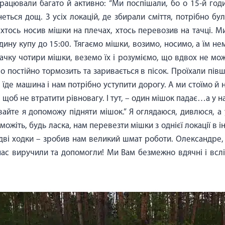
працювали багато й активно: “Ми поспішали, бо о 15-й год
неться дощ. З усіх локацій, де збирали сміття, потрібно бу
 хтось носив мішки на плечах, хтось перевозив на тачці. 
ину купу до 15:00. Тягаємо мішки, возимо, носимо, а їм нема
тачку чотири мішки, веземо їх і розуміємо, що вдвох не мож
есо постійно тормозить та заривається в пісок. Проїхали пів
ду їде машина і нам потрібно уступити дорогу. А ми стоїмо й 
щоб не втратити рівновагу. І тут, – один мішок падає…а у 
вайте я допоможу підняти мішок.” Я оглядаюся, дивлюся, а
жіть, будь ласка, нам перевезти мішки з однієї локації в ін
За дві ходки – зробив нам великий шмат роботи. Олександре
і нас виручили та допомогли! Ми Вам безмежно вдячні і вс