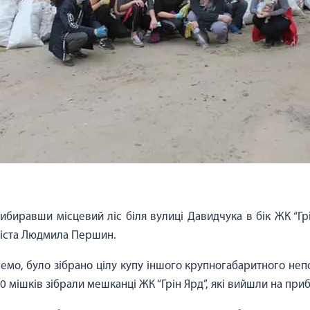
рибиравши місцевий ліс біля вулиці Давидчука в бік ЖК “Грі
іста Людмила Першин.
кремо, було зібрано цілу купу іншого крупногабаритного неп
0 мішків зібрали мешканці ЖК “Грін Ярд”, які вийшли на приб