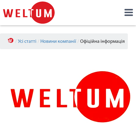
/
Усі статті
/
Новини компанії
/
Офіційна інформація