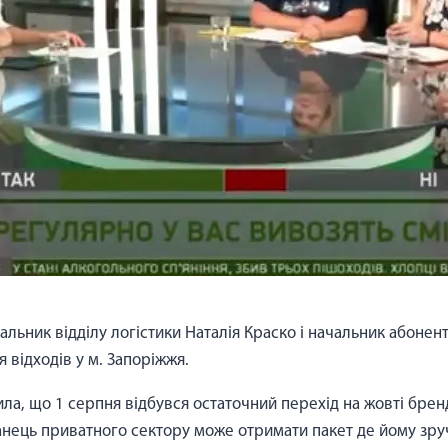
чальник відділу логістики Наталія Краско і начальник абонен
 відходів у м. Запоріжжя.
а, що 1 серпня відбувся остаточний перехід на жовті бренд
нець приватного сектору може отримати пакет де йому зручн