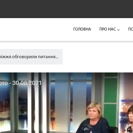
ГОЛОВНА
ПРО НАС
П
жжя обговорили питання...