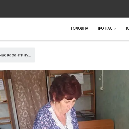
ГОЛОВНА
ПРО НАС
П
ас карантину...