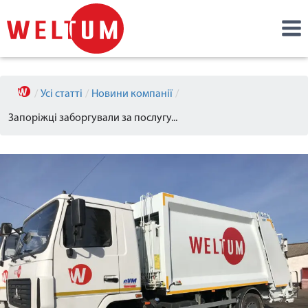
/
Усі статті
/
Новини компанії
/
Запоріжці заборгували за послугу...